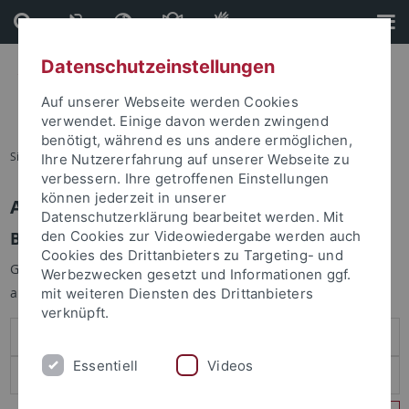
Direkt
Direkt
zum
zur
Inhalt
Fußleiste
Datenschutzeinstellungen
Auf unserer Webseite werden Cookies
verwendet. Einige davon werden zwingend
benötigt, während es uns andere ermöglichen,
Sie sind hier:
Startseite
Ihre Nutzererfahrung auf unserer Webseite zu
verbessern. Ihre getroffenen Einstellungen
können jederzeit in unserer
Anmelden
Datenschutzerklärung bearbeitet werden. Mit
Benutzeranmeldung
den Cookies zur Videowiedergabe werden auch
Cookies des Drittanbieters zu Targeting- und
Geben Sie Ihren Benutzernamen und Ihr Passwort an um sich
Werbezwecken gesetzt und Informationen ggf.
anzumelden:
mit weiteren Diensten des Drittanbieters
verknüpft.
Essentiell
Videos