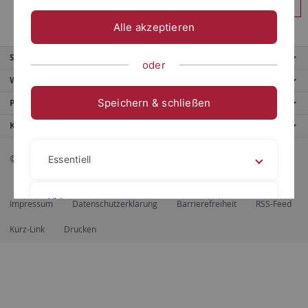
Anmelden
Alle akzeptieren
Service
oder
Weitere Angebote
Speichern & schließen
Portale
Kontaktinfo
© 2026 Eberhard Karls Universität Tübingen, Tübingen
Essentiell
Videos
Impressum
Datenschutzerklärung
Barrierefreiheit
RSS-Feed
Kurz-Link
Drucken
Impressum
Datenschutzerklärung