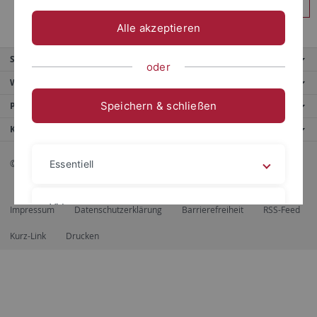
Anmelden
Alle akzeptieren
Service
oder
Weitere Angebote
Speichern & schließen
Portale
Kontaktinfo
© 2026 Eberhard Karls Universität Tübingen, Tübingen
Essentiell
Videos
Impressum
Datenschutzerklärung
Barrierefreiheit
RSS-Feed
Kurz-Link
Drucken
Impressum
Datenschutzerklärung