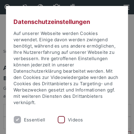
Direkt
Direkt
zum
zur
Inhalt
Fußleiste
Datenschutzeinstellungen
Auf unserer Webseite werden Cookies
verwendet. Einige davon werden zwingend
benötigt, während es uns andere ermöglichen,
Sie sind hier:
Startseite
Ihre Nutzererfahrung auf unserer Webseite zu
verbessern. Ihre getroffenen Einstellungen
können jederzeit in unserer
Anmelden
Datenschutzerklärung bearbeitet werden. Mit
Benutzeranmeldung
den Cookies zur Videowiedergabe werden auch
Cookies des Drittanbieters zu Targeting- und
Geben Sie Ihren Benutzernamen und Ihr Passwort an um sich
Werbezwecken gesetzt und Informationen ggf.
anzumelden:
mit weiteren Diensten des Drittanbieters
verknüpft.
Essentiell
Videos