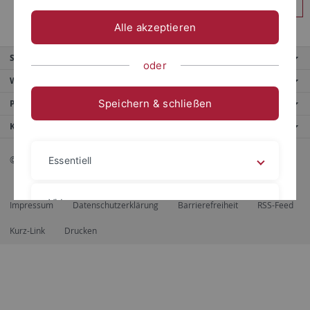
Anmelden
Alle akzeptieren
Service
oder
Weitere Angebote
Speichern & schließen
Portale
Kontaktinfo
© 2026 Eberhard Karls Universität Tübingen, Tübingen
Essentiell
Videos
Impressum
Datenschutzerklärung
Barrierefreiheit
RSS-Feed
Kurz-Link
Drucken
Impressum
Datenschutzerklärung