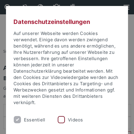
Direkt
Direkt
zum
zur
Inhalt
Fußleiste
Datenschutzeinstellungen
Auf unserer Webseite werden Cookies
verwendet. Einige davon werden zwingend
benötigt, während es uns andere ermöglichen,
Sie sind hier:
Startseite
Ihre Nutzererfahrung auf unserer Webseite zu
verbessern. Ihre getroffenen Einstellungen
können jederzeit in unserer
Anmelden
Datenschutzerklärung bearbeitet werden. Mit
Benutzeranmeldung
den Cookies zur Videowiedergabe werden auch
Cookies des Drittanbieters zu Targeting- und
Geben Sie Ihren Benutzernamen und Ihr Passwort an um sich
Werbezwecken gesetzt und Informationen ggf.
anzumelden:
mit weiteren Diensten des Drittanbieters
verknüpft.
Essentiell
Videos