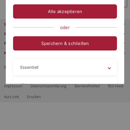
Anmelden
Alle akzeptieren
Service
oder
Weitere Angebote
Speichern & schließen
Portale
Kontaktinfo
© 2026 Eberhard Karls Universität Tübingen, Tübingen
Essentiell
Videos
Impressum
Datenschutzerklärung
Barrierefreiheit
RSS-Feed
Kurz-Link
Drucken
Impressum
Datenschutzerklärung