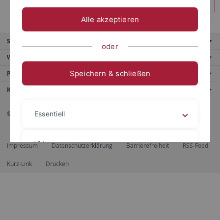
Anmelden
Alle akzeptieren
Service
oder
Weitere Angebote
Speichern & schließen
Portale
Kontaktinfo
© 2026 Eberhard Karls Universität Tübingen, Tübingen
Essentiell
Videos
Impressum
Datenschutzerklärung
Barrierefreiheit
RSS-Feed
Kurz-Link
Drucken
Impressum
Datenschutzerklärung