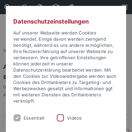
Direkt
Direkt
zum
zur
Inhalt
Fußleiste
Datenschutzeinstellungen
Auf unserer Webseite werden Cookies
verwendet. Einige davon werden zwingend
benötigt, während es uns andere ermöglichen,
Sie sind hier:
Startseite
Ihre Nutzererfahrung auf unserer Webseite zu
verbessern. Ihre getroffenen Einstellungen
können jederzeit in unserer
Anmelden
Datenschutzerklärung bearbeitet werden. Mit
Benutzeranmeldung
den Cookies zur Videowiedergabe werden auch
Cookies des Drittanbieters zu Targeting- und
Geben Sie Ihren Benutzernamen und Ihr Passwort an um sich
Werbezwecken gesetzt und Informationen ggf.
anzumelden:
mit weiteren Diensten des Drittanbieters
verknüpft.
Essentiell
Videos