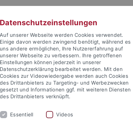
RACHE
UNI A-Z
KONTAKT
SUC
Datenschutzeinstellungen
Auf unserer Webseite werden Cookies verwendet.
Einige davon werden zwingend benötigt, während es
uns andere ermöglichen, Ihre Nutzererfahrung auf
unserer Webseite zu verbessern. Ihre getroffenen
TUDIUM
Einstellungen können jederzeit in unserer
FORSCHUNG
EINRICHTUNGE
Datenschutzerklärung bearbeitet werden. Mit den
Cookies zur Videowiedergabe werden auch Cookies
des Drittanbieters zu Targeting- und Werbezwecken
gesetzt und Informationen ggf. mit weiteren Diensten
des Drittanbieters verknüpft.
Essentiell
Videos
t an um sich anzumelden: