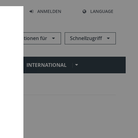
HEN
ANMELDEN
LANGUAGE
Informationen für
Schnellzugriff
N
INTERNATIONAL