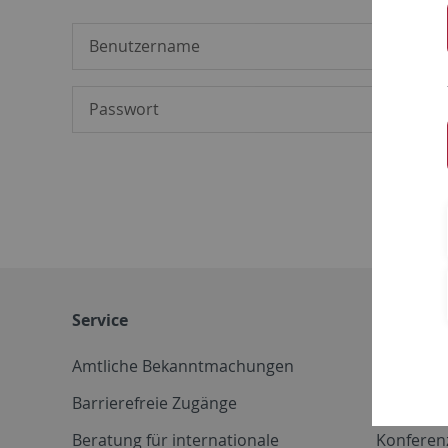
Service
Weitere 
Amtliche Bekanntmachungen
Betriebs
Barrierefreie Zugänge
CD-Vorla
Beratung für internationale
Konferen