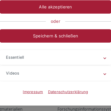
Alle akzeptieren
oder
Speichern & schließen
Essentiell
Videos
Angebote
Portale
zustand Netzwerk
ALMA
Impressum
Datenschutzerklärung
gen
Exchange Mail (OWA)
zmaterialien
Forschungsinformationssyst