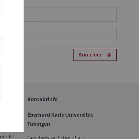
Anmelden
Kontaktinfo
Eberhard Karls Universität
Tübingen
em FIT
Geschwister-Scholl-Platz