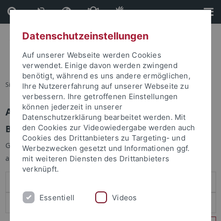
Direkt
Direkt
zum
zur
Inhalt
Fußleiste
Datenschutzeinstellungen
Auf unserer Webseite werden Cookies
verwendet. Einige davon werden zwingend
benötigt, während es uns andere ermöglichen,
Sie sind hier:
Startseite
Ihre Nutzererfahrung auf unserer Webseite zu
verbessern. Ihre getroffenen Einstellungen
können jederzeit in unserer
Anmelden
Datenschutzerklärung bearbeitet werden. Mit
Benutzeranmeldung
den Cookies zur Videowiedergabe werden auch
Cookies des Drittanbieters zu Targeting- und
Geben Sie Ihren Benutzernamen und Ihr Passwort an um sich
Werbezwecken gesetzt und Informationen ggf.
anzumelden:
mit weiteren Diensten des Drittanbieters
verknüpft.
Essentiell
Videos