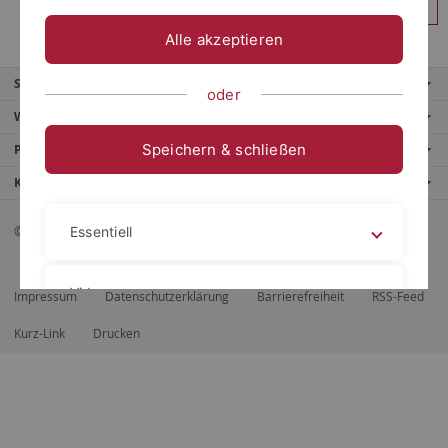
Anmelden
Alle akzeptieren
Service
oder
Weitere Angebote
Speichern & schließen
Portale
Kontaktinfo
© 2026 Eberhard Karls Universität Tübingen, Tübingen
Essentiell
Videos
Impressum
Datenschutzerklärung
Barrierefreiheit
RSS-Feed
Kurz-Link
Drucken
Impressum
Datenschutzerklärung