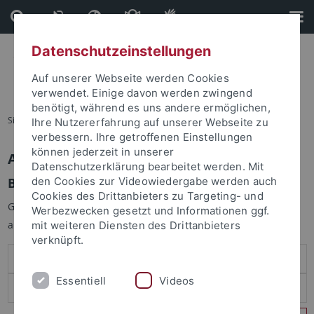
Direkt
Direkt
zum
zur
Inhalt
Fußleiste
Datenschutzeinstellungen
Auf unserer Webseite werden Cookies
verwendet. Einige davon werden zwingend
benötigt, während es uns andere ermöglichen,
Sie sind hier:
Startseite
Ihre Nutzererfahrung auf unserer Webseite zu
verbessern. Ihre getroffenen Einstellungen
können jederzeit in unserer
Anmelden
Datenschutzerklärung bearbeitet werden. Mit
Benutzeranmeldung
den Cookies zur Videowiedergabe werden auch
Cookies des Drittanbieters zu Targeting- und
Geben Sie Ihren Benutzernamen und Ihr Passwort an um sich
Werbezwecken gesetzt und Informationen ggf.
anzumelden:
mit weiteren Diensten des Drittanbieters
verknüpft.
Essentiell
Videos