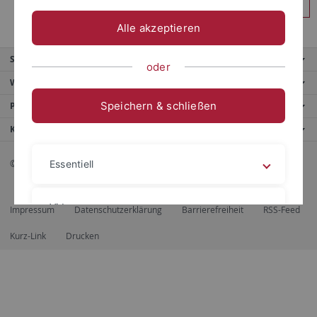
Anmelden
Alle akzeptieren
Service
oder
Weitere Angebote
Speichern & schließen
Portale
Kontaktinfo
© 2026 Eberhard Karls Universität Tübingen, Tübingen
Essentiell
Videos
Impressum
Datenschutzerklärung
Barrierefreiheit
RSS-Feed
Kurz-Link
Drucken
Impressum
Datenschutzerklärung