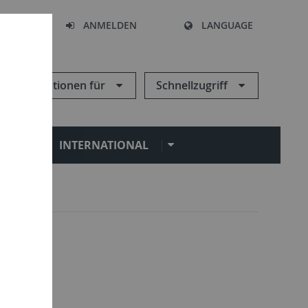
HEN
ANMELDEN
LANGUAGE
Informationen für
Schnellzugriff
N
INTERNATIONAL