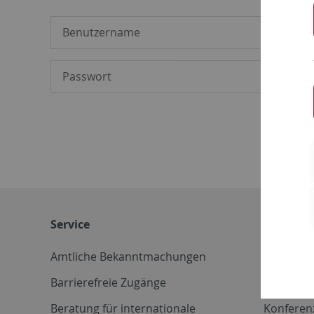
Service
Weitere 
Amtliche Bekanntmachungen
Betriebs
Barrierefreie Zugänge
CD-Vorla
Beratung für internationale
Konferen