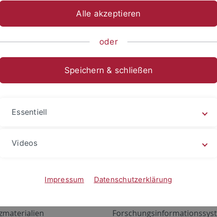
Alle akzeptieren
oder
Speichern & schließen
Essentiell
Videos
Angebote
Portale
zustand Netzwerk
ALMA
Impressum
Datenschutzerklärung
gen
Exchange Mail (OWA)
zmaterialien
Forschungsinformationssyst