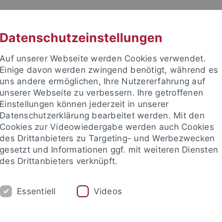
RACHE
UNI A-Z
KONTAKT
SUC
Datenschutzeinstellungen
Auf unserer Webseite werden Cookies verwendet.
Einige davon werden zwingend benötigt, während es
uns andere ermöglichen, Ihre Nutzererfahrung auf
unserer Webseite zu verbessern. Ihre getroffenen
TUDIUM
Einstellungen können jederzeit in unserer
FORSCHUNG
EINRICHTUNGE
Datenschutzerklärung bearbeitet werden. Mit den
Cookies zur Videowiedergabe werden auch Cookies
des Drittanbieters zu Targeting- und Werbezwecken
gesetzt und Informationen ggf. mit weiteren Diensten
des Drittanbieters verknüpft.
Essentiell
Videos
t an um sich anzumelden: