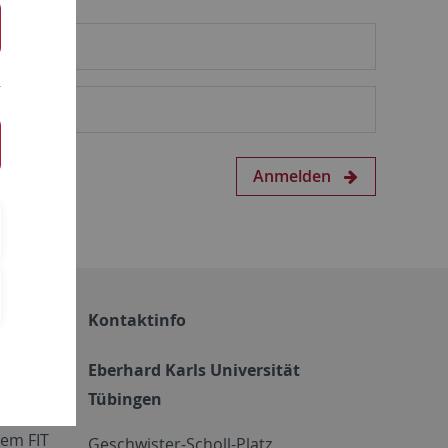
Anmelden
Kontaktinfo
Eberhard Karls Universität
Tübingen
em FIT
Geschwister-Scholl-Platz