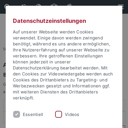
Direkt
Direkt
zum
zur
Inhalt
Fußleiste
Datenschutzeinstellungen
Auf unserer Webseite werden Cookies
verwendet. Einige davon werden zwingend
benötigt, während es uns andere ermöglichen,
Sie sind hier:
Startseite
Ihre Nutzererfahrung auf unserer Webseite zu
verbessern. Ihre getroffenen Einstellungen
können jederzeit in unserer
Anmelden
Datenschutzerklärung bearbeitet werden. Mit
Benutzeranmeldung
den Cookies zur Videowiedergabe werden auch
Cookies des Drittanbieters zu Targeting- und
Geben Sie Ihren Benutzernamen und Ihr Passwort an um sich
Werbezwecken gesetzt und Informationen ggf.
anzumelden:
mit weiteren Diensten des Drittanbieters
verknüpft.
Essentiell
Videos