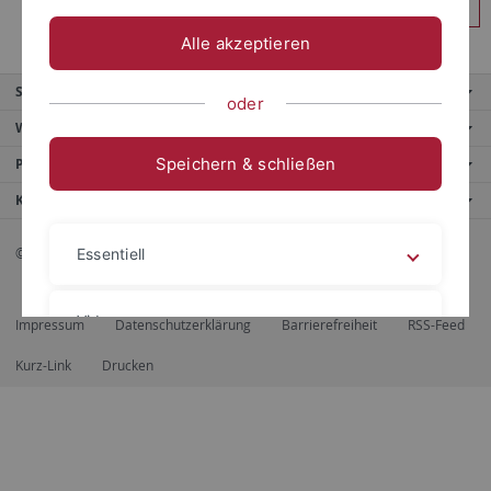
Anmelden
Alle akzeptieren
Service
oder
Weitere Angebote
Speichern & schließen
Portale
Kontaktinfo
© 2026 Eberhard Karls Universität Tübingen, Tübingen
Essentiell
Videos
Impressum
Datenschutzerklärung
Barrierefreiheit
RSS-Feed
Kurz-Link
Drucken
Impressum
Datenschutzerklärung