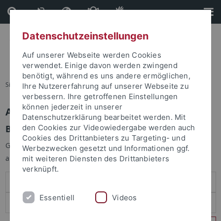
Direkt
Direkt
zum
zur
Inhalt
Fußleiste
Datenschutzeinstellungen
Auf unserer Webseite werden Cookies
verwendet. Einige davon werden zwingend
benötigt, während es uns andere ermöglichen,
Sie sind hier:
Startseite
Ihre Nutzererfahrung auf unserer Webseite zu
verbessern. Ihre getroffenen Einstellungen
können jederzeit in unserer
Anmelden
Datenschutzerklärung bearbeitet werden. Mit
Benutzeranmeldung
den Cookies zur Videowiedergabe werden auch
Cookies des Drittanbieters zu Targeting- und
Geben Sie Ihren Benutzernamen und Ihr Passwort an um sich
Werbezwecken gesetzt und Informationen ggf.
anzumelden:
mit weiteren Diensten des Drittanbieters
verknüpft.
Essentiell
Videos