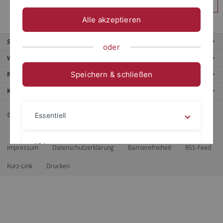
Anmelden
Alle akzeptieren
Service
oder
Weitere Angebote
Speichern & schließen
Portale
Kontaktinfo
© 2026 Eberhard Karls Universität Tübingen, Tübingen
Essentiell
Videos
Impressum
Datenschutzerklärung
Barrierefreiheit
RSS-Feed
Kurz-Link
Drucken
Impressum
Datenschutzerklärung