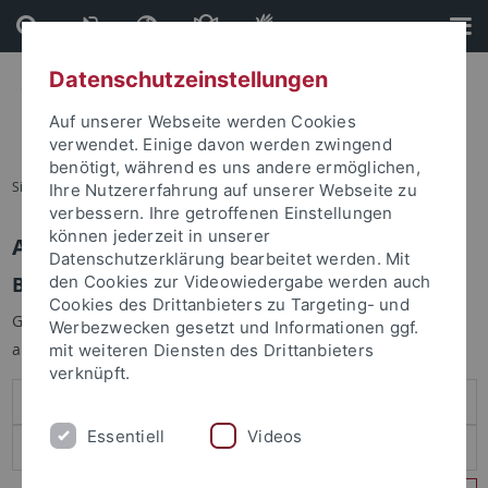
Direkt
Direkt
zum
zur
Inhalt
Fußleiste
Datenschutzeinstellungen
Auf unserer Webseite werden Cookies
verwendet. Einige davon werden zwingend
benötigt, während es uns andere ermöglichen,
Sie sind hier:
Startseite
Ihre Nutzererfahrung auf unserer Webseite zu
verbessern. Ihre getroffenen Einstellungen
können jederzeit in unserer
Anmelden
Datenschutzerklärung bearbeitet werden. Mit
Benutzeranmeldung
den Cookies zur Videowiedergabe werden auch
Cookies des Drittanbieters zu Targeting- und
Geben Sie Ihren Benutzernamen und Ihr Passwort an um sich
Werbezwecken gesetzt und Informationen ggf.
anzumelden:
mit weiteren Diensten des Drittanbieters
verknüpft.
Essentiell
Videos