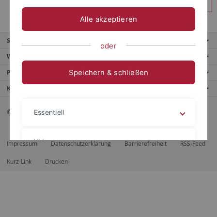
Anmelden
Alle akzeptieren
Service
oder
Weitere Angebote
Speichern & schließen
Portale
Kontaktinfo
© 2026 Eberhard Karls Universität Tübingen, Tübingen
Essentiell
Videos
Impressum
Datenschutzerklärung
Barrierefreiheit
RSS-Feed
Kurz-Link
Drucken
Impressum
Datenschutzerklärung