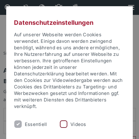
Direkt
Direkt
zum
zur
Inhalt
Fußleiste
Datenschutzeinstellungen
Auf unserer Webseite werden Cookies
verwendet. Einige davon werden zwingend
benötigt, während es uns andere ermöglichen,
Sie sind hier:
Startseite
Ihre Nutzererfahrung auf unserer Webseite zu
verbessern. Ihre getroffenen Einstellungen
können jederzeit in unserer
Anmelden
Datenschutzerklärung bearbeitet werden. Mit
Benutzeranmeldung
den Cookies zur Videowiedergabe werden auch
Cookies des Drittanbieters zu Targeting- und
Geben Sie Ihren Benutzernamen und Ihr Passwort an um sich
Werbezwecken gesetzt und Informationen ggf.
anzumelden:
mit weiteren Diensten des Drittanbieters
verknüpft.
Essentiell
Videos