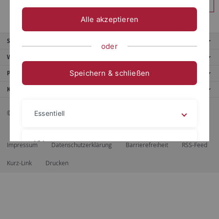
Anmelden
Alle akzeptieren
Service
oder
Weitere Angebote
Speichern & schließen
Portale
Kontaktinfo
© 2026 Eberhard Karls Universität Tübingen, Tübingen
Essentiell
Videos
Impressum
Datenschutzerklärung
Barrierefreiheit
RSS-Feed
Kurz-Link
Drucken
Impressum
Datenschutzerklärung