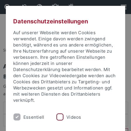
Direkt
Direkt
zum
zur
Inhalt
Fußleiste
Datenschutzeinstellungen
Auf unserer Webseite werden Cookies
verwendet. Einige davon werden zwingend
benötigt, während es uns andere ermöglichen,
Sie sind hier:
Startseite
Ihre Nutzererfahrung auf unserer Webseite zu
verbessern. Ihre getroffenen Einstellungen
können jederzeit in unserer
Anmelden
Datenschutzerklärung bearbeitet werden. Mit
Benutzeranmeldung
den Cookies zur Videowiedergabe werden auch
Cookies des Drittanbieters zu Targeting- und
Geben Sie Ihren Benutzernamen und Ihr Passwort an um sich
Werbezwecken gesetzt und Informationen ggf.
anzumelden:
mit weiteren Diensten des Drittanbieters
verknüpft.
Essentiell
Videos