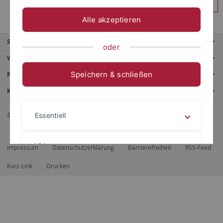
Anmelden
Alle akzeptieren
Service
oder
Weitere Angebote
Speichern & schließen
Portale
Kontaktinfo
© 2026 Eberhard Karls Universität Tübingen, Tübingen
Essentiell
Videos
Impressum
Datenschutzerklärung
Barrierefreiheit
RSS-Feed
Kurz-Link
Drucken
Impressum
Datenschutzerklärung