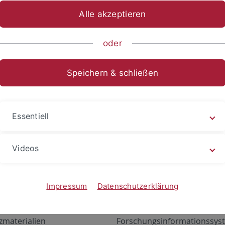
Alle akzeptieren
oder
Speichern & schließen
Essentiell
Videos
Angebote
Portale
zustand Netzwerk
ALMA
Impressum
Datenschutzerklärung
gen
Exchange Mail (OWA)
zmaterialien
Forschungsinformationssyst