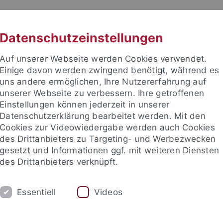
RACHE
UNI A-Z
KONTAKT
SUC
Datenschutzeinstellungen
Auf unserer Webseite werden Cookies verwendet.
Einige davon werden zwingend benötigt, während es
uns andere ermöglichen, Ihre Nutzererfahrung auf
unserer Webseite zu verbessern. Ihre getroffenen
TUDIUM
Einstellungen können jederzeit in unserer
FORSCHUNG
EINRICHTUNGE
Datenschutzerklärung bearbeitet werden. Mit den
Cookies zur Videowiedergabe werden auch Cookies
des Drittanbieters zu Targeting- und Werbezwecken
gesetzt und Informationen ggf. mit weiteren Diensten
des Drittanbieters verknüpft.
Essentiell
Videos
t an um sich anzumelden: