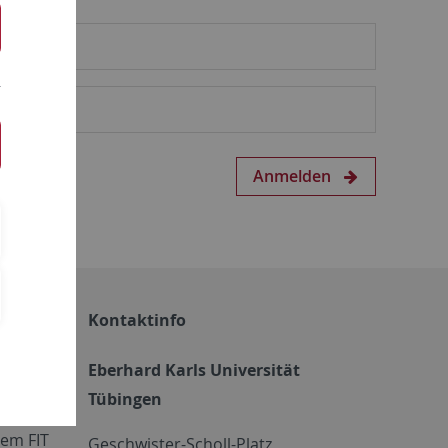
Anmelden
Kontaktinfo
Eberhard Karls Universität
Tübingen
em FIT
Geschwister-Scholl-Platz