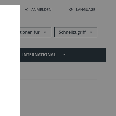
HEN
ANMELDEN
LANGUAGE
Informationen für
Schnellzugriff
N
INTERNATIONAL