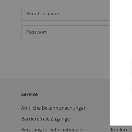
Service
Weitere 
Amtliche Bekanntmachungen
Betriebs
Barrierefreie Zugänge
CD-Vorla
Beratung für internationale
Konferen