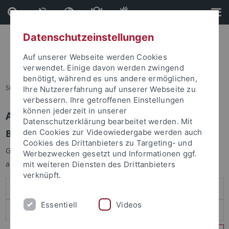
Direkt
Direkt
zum
zur
Inhalt
Fußleiste
Datenschutzeinstellungen
Auf unserer Webseite werden Cookies
verwendet. Einige davon werden zwingend
benötigt, während es uns andere ermöglichen,
Sie sind hier:
Startseite
Ihre Nutzererfahrung auf unserer Webseite zu
verbessern. Ihre getroffenen Einstellungen
können jederzeit in unserer
Anmelden
Datenschutzerklärung bearbeitet werden. Mit
Benutzeranmeldung
den Cookies zur Videowiedergabe werden auch
Cookies des Drittanbieters zu Targeting- und
Geben Sie Ihren Benutzernamen und Ihr Passwort an um sich
Werbezwecken gesetzt und Informationen ggf.
anzumelden:
mit weiteren Diensten des Drittanbieters
verknüpft.
Essentiell
Videos