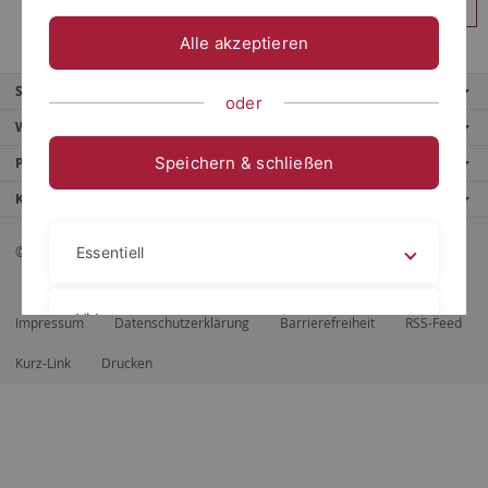
Anmelden
Alle akzeptieren
Service
oder
Weitere Angebote
Speichern & schließen
Portale
Kontaktinfo
© 2026 Eberhard Karls Universität Tübingen, Tübingen
Essentiell
Videos
Impressum
Datenschutzerklärung
Barrierefreiheit
RSS-Feed
Kurz-Link
Drucken
Impressum
Datenschutzerklärung