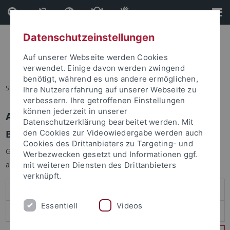
Direkt
Direkt
zum
zur
Inhalt
Fußleiste
Datenschutzeinstellungen
Auf unserer Webseite werden Cookies
verwendet. Einige davon werden zwingend
benötigt, während es uns andere ermöglichen,
Sie sind hier:
Startseite
Ihre Nutzererfahrung auf unserer Webseite zu
verbessern. Ihre getroffenen Einstellungen
können jederzeit in unserer
Anmelden
Datenschutzerklärung bearbeitet werden. Mit
Benutzeranmeldung
den Cookies zur Videowiedergabe werden auch
Cookies des Drittanbieters zu Targeting- und
Geben Sie Ihren Benutzernamen und Ihr Passwort an um sich
Werbezwecken gesetzt und Informationen ggf.
anzumelden:
mit weiteren Diensten des Drittanbieters
verknüpft.
Essentiell
Videos