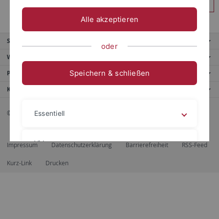
Anmelden
Alle akzeptieren
Service
oder
Weitere Angebote
Speichern & schließen
Portale
Kontaktinfo
© 2026 Eberhard Karls Universität Tübingen, Tübingen
Essentiell
Videos
Impressum
Datenschutzerklärung
Barrierefreiheit
RSS-Feed
Kurz-Link
Drucken
Impressum
Datenschutzerklärung