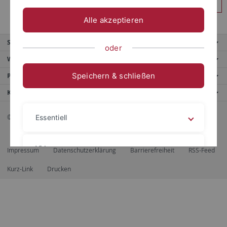
Anmelden
Alle akzeptieren
Service
oder
Weitere Angebote
Speichern & schließen
Portale
Kontaktinfo
© 2026 Eberhard Karls Universität Tübingen, Tübingen
Essentiell
Videos
Impressum
Datenschutzerklärung
Barrierefreiheit
RSS-Feed
Kurz-Link
Drucken
Impressum
Datenschutzerklärung