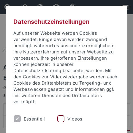
Direkt
Direkt
zum
zur
Inhalt
Fußleiste
Datenschutzeinstellungen
Auf unserer Webseite werden Cookies
verwendet. Einige davon werden zwingend
benötigt, während es uns andere ermöglichen,
Sie sind hier:
Startseite
Ihre Nutzererfahrung auf unserer Webseite zu
verbessern. Ihre getroffenen Einstellungen
können jederzeit in unserer
Anmelden
Datenschutzerklärung bearbeitet werden. Mit
Benutzeranmeldung
den Cookies zur Videowiedergabe werden auch
Cookies des Drittanbieters zu Targeting- und
Geben Sie Ihren Benutzernamen und Ihr Passwort an um sich
Werbezwecken gesetzt und Informationen ggf.
anzumelden:
mit weiteren Diensten des Drittanbieters
verknüpft.
Essentiell
Videos