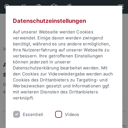
Direkt
Direkt
zum
zur
Inhalt
Fußleiste
Datenschutzeinstellungen
Auf unserer Webseite werden Cookies
verwendet. Einige davon werden zwingend
benötigt, während es uns andere ermöglichen,
Sie sind hier:
Startseite
Ihre Nutzererfahrung auf unserer Webseite zu
verbessern. Ihre getroffenen Einstellungen
können jederzeit in unserer
Anmelden
Datenschutzerklärung bearbeitet werden. Mit
Benutzeranmeldung
den Cookies zur Videowiedergabe werden auch
Cookies des Drittanbieters zu Targeting- und
Geben Sie Ihren Benutzernamen und Ihr Passwort an um sich
Werbezwecken gesetzt und Informationen ggf.
anzumelden:
mit weiteren Diensten des Drittanbieters
verknüpft.
Essentiell
Videos