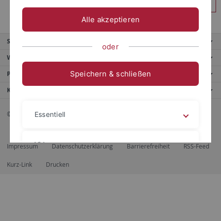
Anmelden
Alle akzeptieren
Service
oder
Weitere Angebote
Speichern & schließen
Portale
Kontaktinfo
© 2026 Eberhard Karls Universität Tübingen, Tübingen
Essentiell
Videos
Impressum
Datenschutzerklärung
Barrierefreiheit
RSS-Feed
Kurz-Link
Drucken
Impressum
Datenschutzerklärung