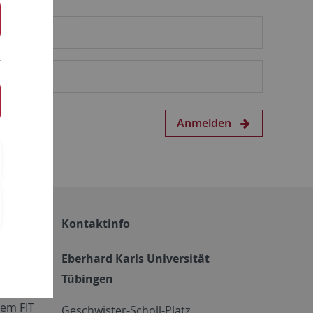
Anmelden
Kontaktinfo
Eberhard Karls Universität
Tübingen
em FIT
Geschwister-Scholl-Platz