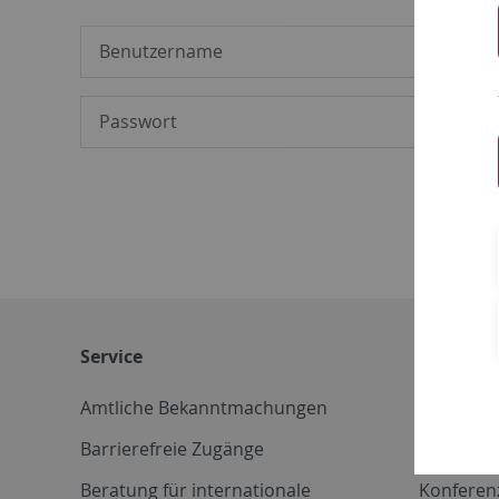
Service
Weitere 
Amtliche Bekanntmachungen
Betriebs
Barrierefreie Zugänge
CD-Vorla
Beratung für internationale
Konferen