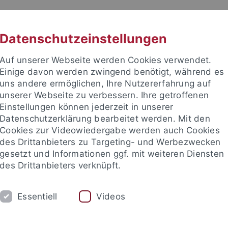
RACHE
UNI A-Z
KONTAKT
SUC
Datenschutzeinstellungen
Auf unserer Webseite werden Cookies verwendet.
Einige davon werden zwingend benötigt, während es
uns andere ermöglichen, Ihre Nutzererfahrung auf
unserer Webseite zu verbessern. Ihre getroffenen
TUDIUM
Einstellungen können jederzeit in unserer
FORSCHUNG
EINRICHTUNGE
Datenschutzerklärung bearbeitet werden. Mit den
Cookies zur Videowiedergabe werden auch Cookies
des Drittanbieters zu Targeting- und Werbezwecken
gesetzt und Informationen ggf. mit weiteren Diensten
des Drittanbieters verknüpft.
Essentiell
Videos
t an um sich anzumelden: