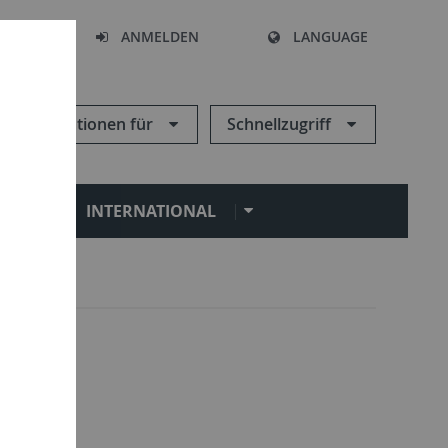
HEN
ANMELDEN
LANGUAGE
Informationen für
Schnellzugriff
N
INTERNATIONAL