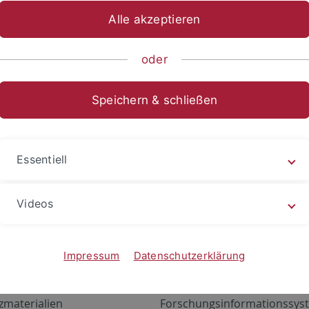
Alle akzeptieren
oder
Speichern & schließen
Essentiell
Videos
Angebote
Portale
zustand Netzwerk
ALMA
Impressum
Datenschutzerklärung
gen
Exchange Mail (OWA)
zmaterialien
Forschungsinformationssyst