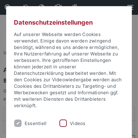
Direkt
Direkt
zum
zur
Inhalt
Fußleiste
Datenschutzeinstellungen
Auf unserer Webseite werden Cookies
verwendet. Einige davon werden zwingend
benötigt, während es uns andere ermöglichen,
Sie sind hier:
Startseite
Ihre Nutzererfahrung auf unserer Webseite zu
verbessern. Ihre getroffenen Einstellungen
können jederzeit in unserer
Anmelden
Datenschutzerklärung bearbeitet werden. Mit
Benutzeranmeldung
den Cookies zur Videowiedergabe werden auch
Cookies des Drittanbieters zu Targeting- und
Geben Sie Ihren Benutzernamen und Ihr Passwort an um sich
Werbezwecken gesetzt und Informationen ggf.
anzumelden:
mit weiteren Diensten des Drittanbieters
verknüpft.
Essentiell
Videos