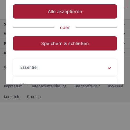
Anmelden
Alle akzeptieren
Service
oder
Weitere Angebote
Speichern & schließen
Portale
Kontaktinfo
© 2026 Eberhard Karls Universität Tübingen, Tübingen
Essentiell
Videos
Impressum
Datenschutzerklärung
Barrierefreiheit
RSS-Feed
Kurz-Link
Drucken
Impressum
Datenschutzerklärung