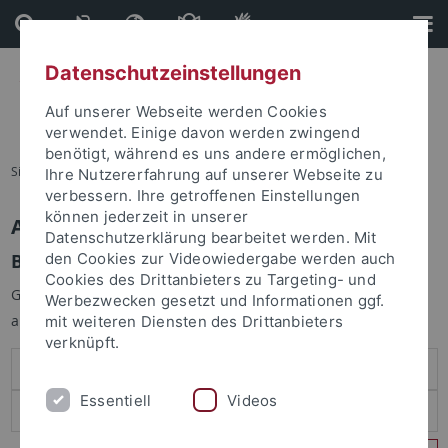
Direkt
Direkt
zum
zur
Inhalt
Fußleiste
Datenschutzeinstellungen
Auf unserer Webseite werden Cookies
verwendet. Einige davon werden zwingend
benötigt, während es uns andere ermöglichen,
Sie sind hier:
Startseite
Ihre Nutzererfahrung auf unserer Webseite zu
verbessern. Ihre getroffenen Einstellungen
können jederzeit in unserer
Anmelden
Datenschutzerklärung bearbeitet werden. Mit
Benutzeranmeldung
den Cookies zur Videowiedergabe werden auch
Cookies des Drittanbieters zu Targeting- und
Geben Sie Ihren Benutzernamen und Ihr Passwort an um sich
Werbezwecken gesetzt und Informationen ggf.
anzumelden:
mit weiteren Diensten des Drittanbieters
verknüpft.
Essentiell
Videos