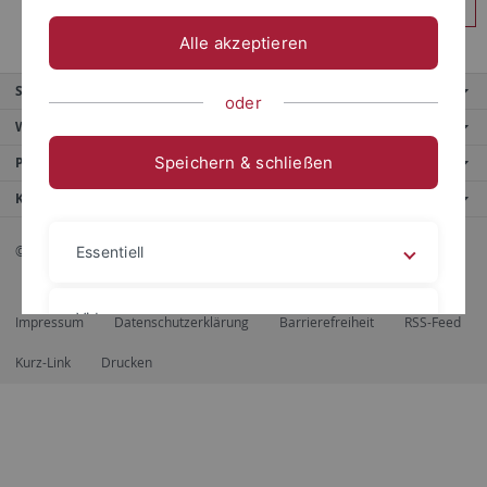
Anmelden
Alle akzeptieren
Service
oder
Weitere Angebote
Speichern & schließen
Portale
Kontaktinfo
© 2026 Eberhard Karls Universität Tübingen, Tübingen
Essentiell
Videos
Impressum
Datenschutzerklärung
Barrierefreiheit
RSS-Feed
Kurz-Link
Drucken
Impressum
Datenschutzerklärung