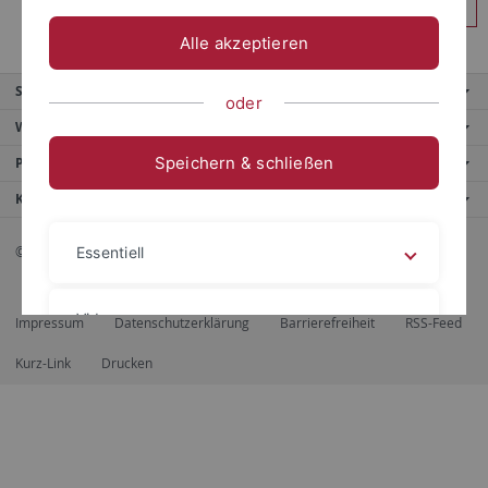
Anmelden
Alle akzeptieren
Service
oder
Weitere Angebote
Speichern & schließen
Portale
Kontaktinfo
© 2026 Eberhard Karls Universität Tübingen, Tübingen
Essentiell
Videos
Impressum
Datenschutzerklärung
Barrierefreiheit
RSS-Feed
Kurz-Link
Drucken
Impressum
Datenschutzerklärung