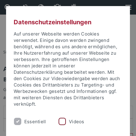
Direkt
Direkt
zum
zur
Inhalt
Fußleiste
Datenschutzeinstellungen
Auf unserer Webseite werden Cookies
verwendet. Einige davon werden zwingend
benötigt, während es uns andere ermöglichen,
Sie sind hier:
Startseite
Ihre Nutzererfahrung auf unserer Webseite zu
verbessern. Ihre getroffenen Einstellungen
können jederzeit in unserer
Anmelden
Datenschutzerklärung bearbeitet werden. Mit
Benutzeranmeldung
den Cookies zur Videowiedergabe werden auch
Cookies des Drittanbieters zu Targeting- und
Geben Sie Ihren Benutzernamen und Ihr Passwort an um sich
Werbezwecken gesetzt und Informationen ggf.
anzumelden:
mit weiteren Diensten des Drittanbieters
verknüpft.
Essentiell
Videos