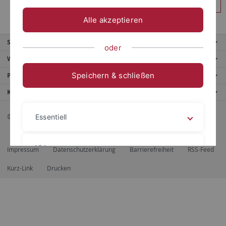
Anmelden
Alle akzeptieren
Service
oder
Weitere Angebote
Speichern & schließen
Portale
Kontaktinfo
© 2026 Eberhard Karls Universität Tübingen, Tübingen
Essentiell
Videos
Impressum
Datenschutzerklärung
Barrierefreiheit
RSS-Feed
Kurz-Link
Drucken
Impressum
Datenschutzerklärung