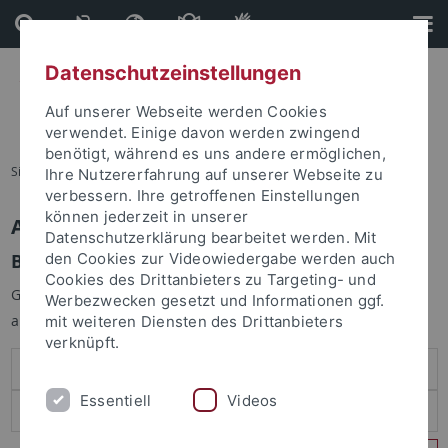
Direkt
Direkt
zum
zur
Inhalt
Fußleiste
Datenschutzeinstellungen
Auf unserer Webseite werden Cookies
verwendet. Einige davon werden zwingend
benötigt, während es uns andere ermöglichen,
Sie sind hier:
Startseite
Ihre Nutzererfahrung auf unserer Webseite zu
verbessern. Ihre getroffenen Einstellungen
können jederzeit in unserer
Anmelden
Datenschutzerklärung bearbeitet werden. Mit
Benutzeranmeldung
den Cookies zur Videowiedergabe werden auch
Cookies des Drittanbieters zu Targeting- und
Geben Sie Ihren Benutzernamen und Ihr Passwort an um sich
Werbezwecken gesetzt und Informationen ggf.
anzumelden:
mit weiteren Diensten des Drittanbieters
verknüpft.
Essentiell
Videos