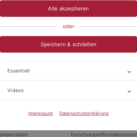
Alle akzeptieren
oder
Speichern & schließen
Essentiell
Videos
Angebote
Portale
zustand Netzwerk
ALMA
Impressum
Datenschutzerklärung
gen
Exchange Mail (OWA)
zmaterialien
Forschungsinformationssyst