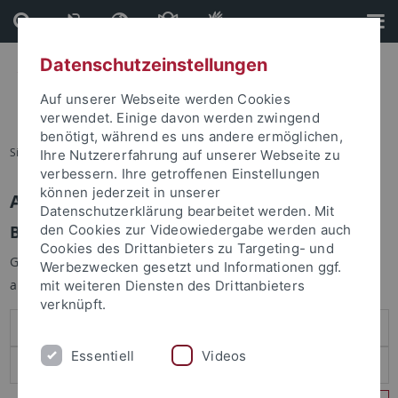
Direkt
Direkt
zum
zur
Inhalt
Fußleiste
Datenschutzeinstellungen
Auf unserer Webseite werden Cookies
verwendet. Einige davon werden zwingend
benötigt, während es uns andere ermöglichen,
Sie sind hier:
Startseite
Ihre Nutzererfahrung auf unserer Webseite zu
verbessern. Ihre getroffenen Einstellungen
können jederzeit in unserer
Anmelden
Datenschutzerklärung bearbeitet werden. Mit
Benutzeranmeldung
den Cookies zur Videowiedergabe werden auch
Cookies des Drittanbieters zu Targeting- und
Geben Sie Ihren Benutzernamen und Ihr Passwort an um sich
Werbezwecken gesetzt und Informationen ggf.
anzumelden:
mit weiteren Diensten des Drittanbieters
verknüpft.
Essentiell
Videos