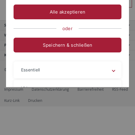
Anmelden
Alle akzeptieren
Service
oder
Weitere Angebote
Speichern & schließen
Portale
Kontaktinfo
© 2026 Eberhard Karls Universität Tübingen, Tübingen
Essentiell
Videos
Impressum
Datenschutzerklärung
Barrierefreiheit
RSS-Feed
Kurz-Link
Drucken
Impressum
Datenschutzerklärung