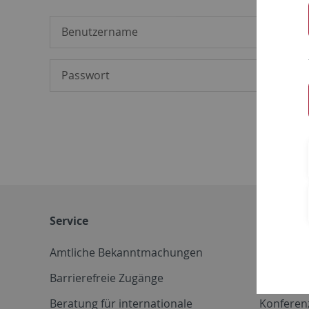
Service
Weitere 
Amtliche Bekanntmachungen
Betriebs
Barrierefreie Zugänge
CD-Vorla
Beratung für internationale
Konferen