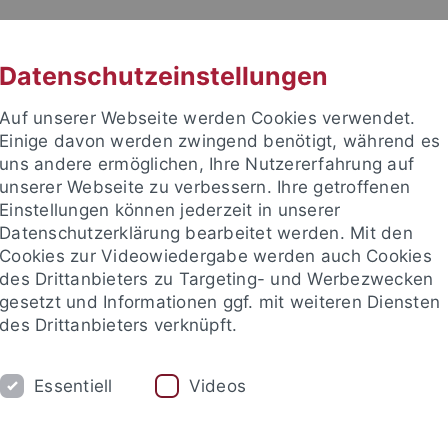
RACHE
UNI A-Z
KONTAKT
SUC
Datenschutzeinstellungen
Auf unserer Webseite werden Cookies verwendet.
Einige davon werden zwingend benötigt, während es
uns andere ermöglichen, Ihre Nutzererfahrung auf
unserer Webseite zu verbessern. Ihre getroffenen
TUDIUM
Einstellungen können jederzeit in unserer
FORSCHUNG
EINRICHTUNGE
Datenschutzerklärung bearbeitet werden. Mit den
Cookies zur Videowiedergabe werden auch Cookies
des Drittanbieters zu Targeting- und Werbezwecken
gesetzt und Informationen ggf. mit weiteren Diensten
des Drittanbieters verknüpft.
Essentiell
Videos
t an um sich anzumelden: