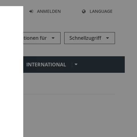
HEN
ANMELDEN
LANGUAGE
Informationen für
Schnellzugriff
N
INTERNATIONAL