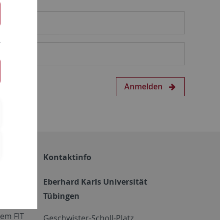
Anmelden
Kontaktinfo
Eberhard Karls Universität
Tübingen
em FIT
Geschwister-Scholl-Platz