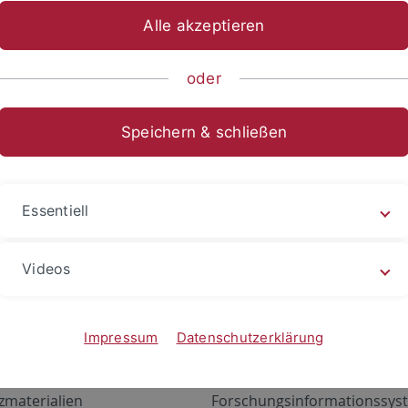
Alle akzeptieren
oder
Speichern & schließen
Essentiell
Videos
Angebote
Portale
zustand Netzwerk
ALMA
Impressum
Datenschutzerklärung
gen
Exchange Mail (OWA)
zmaterialien
Forschungsinformationssyst