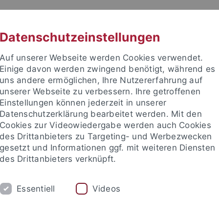
RACHE
UNI A-Z
KONTAKT
SUC
Datenschutzeinstellungen
Auf unserer Webseite werden Cookies verwendet.
Einige davon werden zwingend benötigt, während es
uns andere ermöglichen, Ihre Nutzererfahrung auf
unserer Webseite zu verbessern. Ihre getroffenen
TUDIUM
Einstellungen können jederzeit in unserer
FORSCHUNG
EINRICHTUNGE
Datenschutzerklärung bearbeitet werden. Mit den
Cookies zur Videowiedergabe werden auch Cookies
des Drittanbieters zu Targeting- und Werbezwecken
gesetzt und Informationen ggf. mit weiteren Diensten
des Drittanbieters verknüpft.
Essentiell
Videos
t an um sich anzumelden: