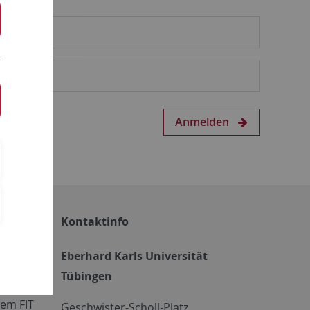
Anmelden
Kontaktinfo
Eberhard Karls Universität
Tübingen
em FIT
Geschwister-Scholl-Platz