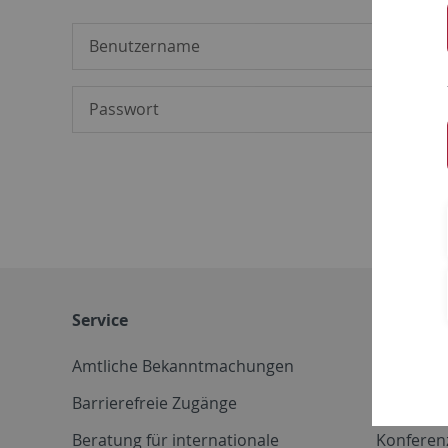
Service
Weitere 
Amtliche Bekanntmachungen
Betriebs
Barrierefreie Zugänge
CD-Vorla
Beratung für internationale
Konferen