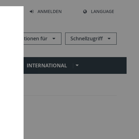
HEN
ANMELDEN
LANGUAGE
Informationen für
Schnellzugriff
N
INTERNATIONAL