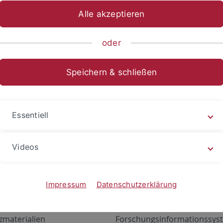
Alle akzeptieren
oder
Speichern & schließen
Essentiell
Videos
Angebote
Portale
zustand Netzwerk
ALMA
Impressum
Datenschutzerklärung
gen
Exchange Mail (OWA)
zmaterialien
Forschungsinformationssyst