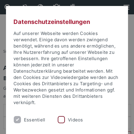
Direkt
Direkt
zum
zur
Inhalt
Fußleiste
Datenschutzeinstellungen
Auf unserer Webseite werden Cookies
verwendet. Einige davon werden zwingend
benötigt, während es uns andere ermöglichen,
Sie sind hier:
Startseite
Ihre Nutzererfahrung auf unserer Webseite zu
verbessern. Ihre getroffenen Einstellungen
können jederzeit in unserer
Anmelden
Datenschutzerklärung bearbeitet werden. Mit
Benutzeranmeldung
den Cookies zur Videowiedergabe werden auch
Cookies des Drittanbieters zu Targeting- und
Geben Sie Ihren Benutzernamen und Ihr Passwort an um sich
Werbezwecken gesetzt und Informationen ggf.
anzumelden:
mit weiteren Diensten des Drittanbieters
verknüpft.
Essentiell
Videos