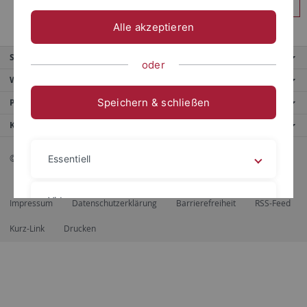
Anmelden
Alle akzeptieren
Service
oder
Weitere Angebote
Speichern & schließen
Portale
Kontaktinfo
© 2026 Eberhard Karls Universität Tübingen, Tübingen
Essentiell
Videos
Impressum
Datenschutzerklärung
Barrierefreiheit
RSS-Feed
Kurz-Link
Drucken
Impressum
Datenschutzerklärung