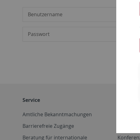
Service
Weitere 
Amtliche Bekanntmachungen
Betriebs
Barrierefreie Zugänge
CD-Vorla
Beratung für internationale
Konferen