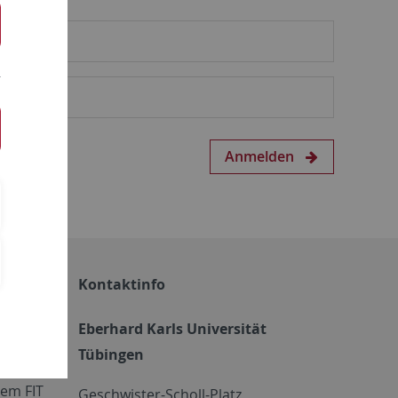
Anmelden
Kontaktinfo
Eberhard Karls Universität
Tübingen
em FIT
Geschwister-Scholl-Platz