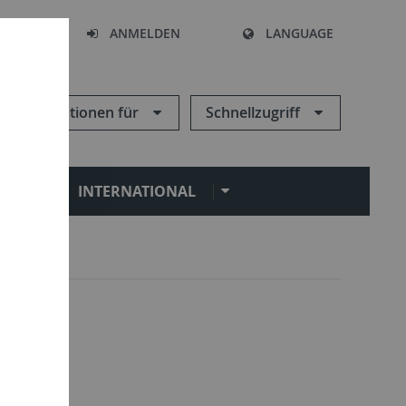
HEN
ANMELDEN
LANGUAGE
Informationen für
Schnellzugriff
N
INTERNATIONAL