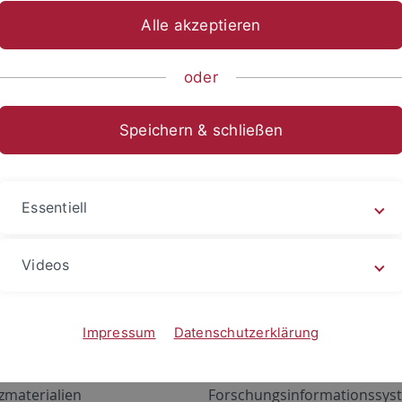
Alle akzeptieren
oder
Speichern & schließen
Essentiell
Videos
Angebote
Portale
zustand Netzwerk
ALMA
Impressum
Datenschutzerklärung
gen
Exchange Mail (OWA)
zmaterialien
Forschungsinformationssyst