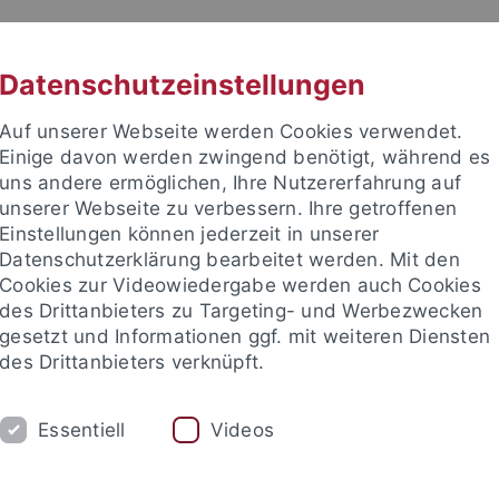
RACHE
UNI A-Z
KONTAKT
SUC
Datenschutzeinstellungen
Auf unserer Webseite werden Cookies verwendet.
Einige davon werden zwingend benötigt, während es
uns andere ermöglichen, Ihre Nutzererfahrung auf
unserer Webseite zu verbessern. Ihre getroffenen
TUDIUM
Einstellungen können jederzeit in unserer
FORSCHUNG
EINRICHTUNGE
Datenschutzerklärung bearbeitet werden. Mit den
Cookies zur Videowiedergabe werden auch Cookies
des Drittanbieters zu Targeting- und Werbezwecken
gesetzt und Informationen ggf. mit weiteren Diensten
des Drittanbieters verknüpft.
Essentiell
Videos
t an um sich anzumelden: