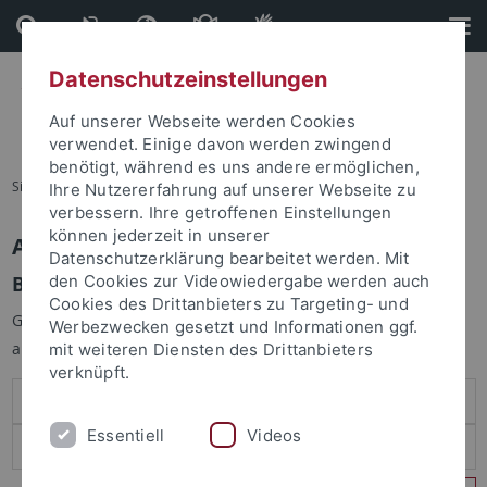
Direkt
Direkt
zum
zur
Inhalt
Fußleiste
Datenschutzeinstellungen
Auf unserer Webseite werden Cookies
verwendet. Einige davon werden zwingend
benötigt, während es uns andere ermöglichen,
Sie sind hier:
Startseite
Ihre Nutzererfahrung auf unserer Webseite zu
verbessern. Ihre getroffenen Einstellungen
können jederzeit in unserer
Anmelden
Datenschutzerklärung bearbeitet werden. Mit
Benutzeranmeldung
den Cookies zur Videowiedergabe werden auch
Cookies des Drittanbieters zu Targeting- und
Geben Sie Ihren Benutzernamen und Ihr Passwort an um sich
Werbezwecken gesetzt und Informationen ggf.
anzumelden:
mit weiteren Diensten des Drittanbieters
verknüpft.
Essentiell
Videos