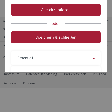
Anmelden
Alle akzeptieren
Service
oder
Weitere Angebote
Speichern & schließen
Portale
Kontaktinfo
© 2026 Eberhard Karls Universität Tübingen, Tübingen
Essentiell
Videos
Impressum
Datenschutzerklärung
Barrierefreiheit
RSS-Feed
Kurz-Link
Drucken
Impressum
Datenschutzerklärung