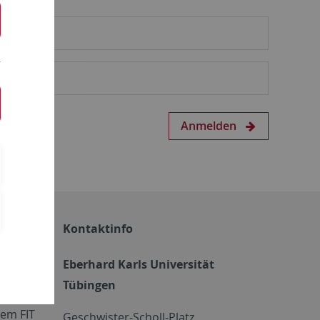
Anmelden
Kontaktinfo
Eberhard Karls Universität
Tübingen
em FIT
Geschwister-Scholl-Platz