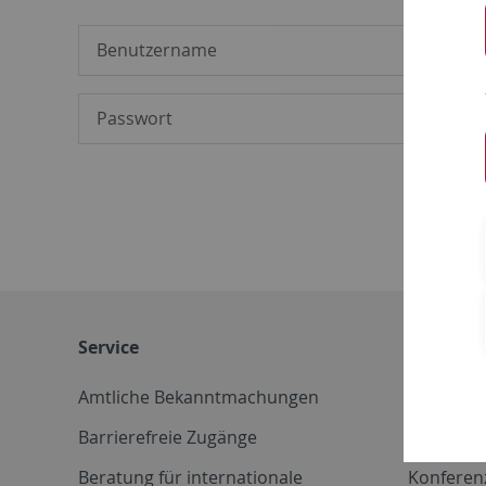
Service
Weitere 
Amtliche Bekanntmachungen
Betriebs
Barrierefreie Zugänge
CD-Vorla
Beratung für internationale
Konferen