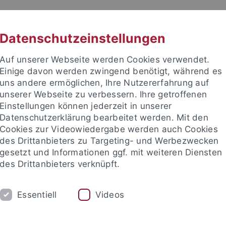
RACHE
UNI A-Z
KONTAKT
SUC
Datenschutzeinstellungen
Auf unserer Webseite werden Cookies verwendet.
Einige davon werden zwingend benötigt, während es
uns andere ermöglichen, Ihre Nutzererfahrung auf
unserer Webseite zu verbessern. Ihre getroffenen
TUDIUM
Einstellungen können jederzeit in unserer
FORSCHUNG
EINRICHTUNGE
Datenschutzerklärung bearbeitet werden. Mit den
Cookies zur Videowiedergabe werden auch Cookies
des Drittanbieters zu Targeting- und Werbezwecken
gesetzt und Informationen ggf. mit weiteren Diensten
des Drittanbieters verknüpft.
Essentiell
Videos
t an um sich anzumelden: