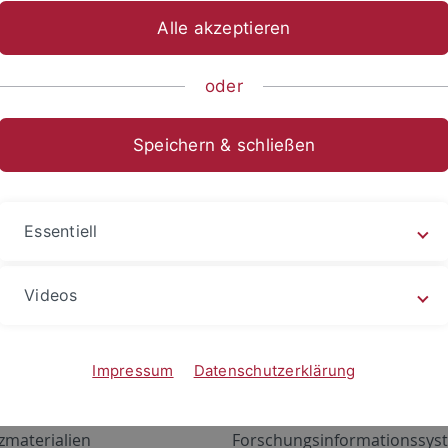
Alle akzeptieren
oder
Speichern & schließen
Essentiell
Videos
Angebote
Portale
zustand Netzwerk
ALMA
Impressum
Datenschutzerklärung
gen
Exchange Mail (OWA)
zmaterialien
Forschungsinformationssyst