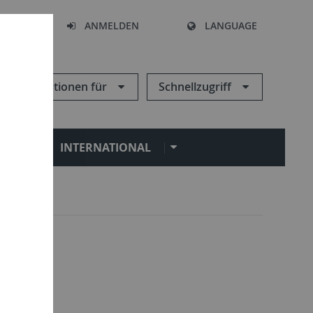
HEN
ANMELDEN
LANGUAGE
Informationen für
Schnellzugriff
N
INTERNATIONAL