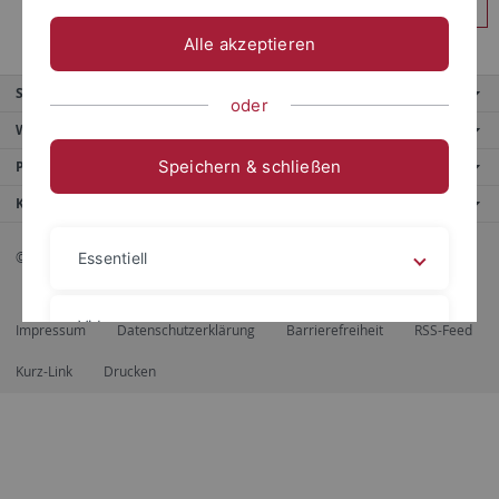
Anmelden
Alle akzeptieren
Service
oder
Weitere Angebote
Speichern & schließen
Portale
Kontaktinfo
© 2026 Eberhard Karls Universität Tübingen, Tübingen
Essentiell
Videos
Impressum
Datenschutzerklärung
Barrierefreiheit
RSS-Feed
Kurz-Link
Drucken
Impressum
Datenschutzerklärung