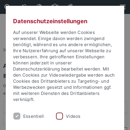
Direkt
Direkt
zum
zur
Inhalt
Fußleiste
Datenschutzeinstellungen
Auf unserer Webseite werden Cookies
verwendet. Einige davon werden zwingend
benötigt, während es uns andere ermöglichen,
Sie sind hier:
Startseite
Ihre Nutzererfahrung auf unserer Webseite zu
verbessern. Ihre getroffenen Einstellungen
können jederzeit in unserer
Anmelden
Datenschutzerklärung bearbeitet werden. Mit
Benutzeranmeldung
den Cookies zur Videowiedergabe werden auch
Cookies des Drittanbieters zu Targeting- und
Geben Sie Ihren Benutzernamen und Ihr Passwort an um sich
Werbezwecken gesetzt und Informationen ggf.
anzumelden:
mit weiteren Diensten des Drittanbieters
verknüpft.
Essentiell
Videos