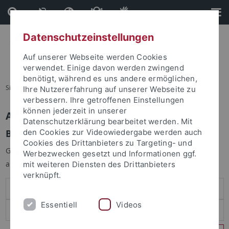
Direkt
Direkt
zum
zur
Inhalt
Fußleiste
Datenschutzeinstellungen
Auf unserer Webseite werden Cookies
verwendet. Einige davon werden zwingend
benötigt, während es uns andere ermöglichen,
Sie sind hier:
Startseite
Ihre Nutzererfahrung auf unserer Webseite zu
verbessern. Ihre getroffenen Einstellungen
können jederzeit in unserer
Anmelden
Datenschutzerklärung bearbeitet werden. Mit
Benutzeranmeldung
den Cookies zur Videowiedergabe werden auch
Cookies des Drittanbieters zu Targeting- und
Geben Sie Ihren Benutzernamen und Ihr Passwort an um sich
Werbezwecken gesetzt und Informationen ggf.
anzumelden:
mit weiteren Diensten des Drittanbieters
verknüpft.
Essentiell
Videos