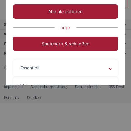
Anmelden
Alle akzeptieren
Service
oder
Weitere Angebote
Speichern & schließen
Portale
Kontaktinfo
© 2026 Eberhard Karls Universität Tübingen, Tübingen
Essentiell
Videos
Impressum
Datenschutzerklärung
Barrierefreiheit
RSS-Feed
Kurz-Link
Drucken
Impressum
Datenschutzerklärung