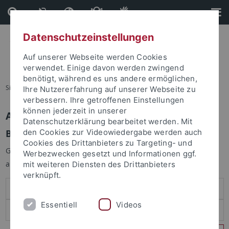
Direkt
Direkt
zum
zur
Inhalt
Fußleiste
Datenschutzeinstellungen
Auf unserer Webseite werden Cookies
verwendet. Einige davon werden zwingend
benötigt, während es uns andere ermöglichen,
Sie sind hier:
Startseite
Ihre Nutzererfahrung auf unserer Webseite zu
verbessern. Ihre getroffenen Einstellungen
können jederzeit in unserer
Anmelden
Datenschutzerklärung bearbeitet werden. Mit
Benutzeranmeldung
den Cookies zur Videowiedergabe werden auch
Cookies des Drittanbieters zu Targeting- und
Geben Sie Ihren Benutzernamen und Ihr Passwort an um sich
Werbezwecken gesetzt und Informationen ggf.
anzumelden:
mit weiteren Diensten des Drittanbieters
verknüpft.
Essentiell
Videos