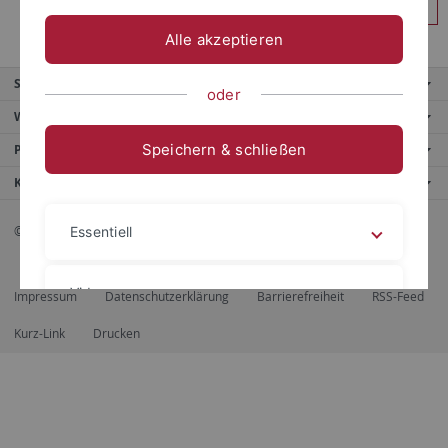
Anmelden
Alle akzeptieren
Service
oder
Weitere Angebote
Speichern & schließen
Portale
Kontaktinfo
© 2026 Eberhard Karls Universität Tübingen, Tübingen
Essentiell
Videos
Impressum
Datenschutzerklärung
Barrierefreiheit
RSS-Feed
Kurz-Link
Drucken
Impressum
Datenschutzerklärung