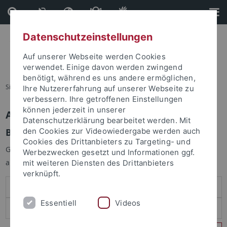
Direkt
Direkt
zum
zur
Inhalt
Fußleiste
Datenschutzeinstellungen
Auf unserer Webseite werden Cookies
verwendet. Einige davon werden zwingend
benötigt, während es uns andere ermöglichen,
Sie sind hier:
Startseite
Ihre Nutzererfahrung auf unserer Webseite zu
verbessern. Ihre getroffenen Einstellungen
können jederzeit in unserer
Anmelden
Datenschutzerklärung bearbeitet werden. Mit
Benutzeranmeldung
den Cookies zur Videowiedergabe werden auch
Cookies des Drittanbieters zu Targeting- und
Geben Sie Ihren Benutzernamen und Ihr Passwort an um sich
Werbezwecken gesetzt und Informationen ggf.
anzumelden:
mit weiteren Diensten des Drittanbieters
verknüpft.
Essentiell
Videos