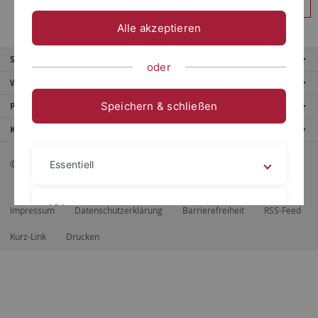
Anmelden
Alle akzeptieren
Service
oder
Weitere Angebote
Speichern & schließen
Portale
Kontaktinfo
© 2026 Eberhard Karls Universität Tübingen, Tübingen
Essentiell
Videos
Impressum
Datenschutzerklärung
Barrierefreiheit
RSS-Feed
Kurz-Link
Drucken
Impressum
Datenschutzerklärung