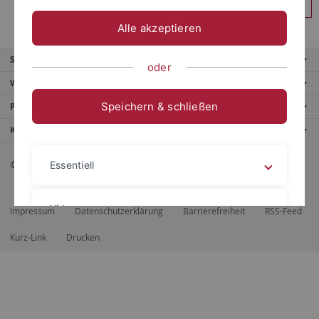
Anmelden
Alle akzeptieren
Service
oder
Weitere Angebote
Speichern & schließen
Portale
Kontaktinfo
© 2026 Eberhard Karls Universität Tübingen, Tübingen
Essentiell
Videos
Impressum
Datenschutzerklärung
Barrierefreiheit
RSS-Feed
Kurz-Link
Drucken
Impressum
Datenschutzerklärung