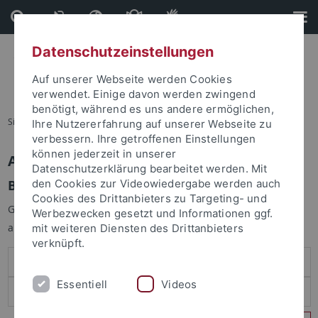
Direkt
Direkt
zum
zur
Inhalt
Fußleiste
Datenschutzeinstellungen
Auf unserer Webseite werden Cookies
verwendet. Einige davon werden zwingend
benötigt, während es uns andere ermöglichen,
Sie sind hier:
Startseite
Ihre Nutzererfahrung auf unserer Webseite zu
verbessern. Ihre getroffenen Einstellungen
können jederzeit in unserer
Anmelden
Datenschutzerklärung bearbeitet werden. Mit
Benutzeranmeldung
den Cookies zur Videowiedergabe werden auch
Cookies des Drittanbieters zu Targeting- und
Geben Sie Ihren Benutzernamen und Ihr Passwort an um sich
Werbezwecken gesetzt und Informationen ggf.
anzumelden:
mit weiteren Diensten des Drittanbieters
verknüpft.
Essentiell
Videos