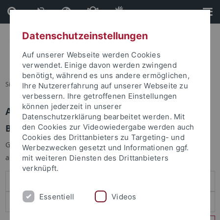
Direkt
Direkt
zum
zur
Inhalt
Fußleiste
Datenschutzeinstellungen
Auf unserer Webseite werden Cookies
verwendet. Einige davon werden zwingend
benötigt, während es uns andere ermöglichen,
Sie sind hier:
Startseite
Ihre Nutzererfahrung auf unserer Webseite zu
verbessern. Ihre getroffenen Einstellungen
können jederzeit in unserer
Anmelden
Datenschutzerklärung bearbeitet werden. Mit
Benutzeranmeldung
den Cookies zur Videowiedergabe werden auch
Cookies des Drittanbieters zu Targeting- und
Geben Sie Ihren Benutzernamen und Ihr Passwort an um sich
Werbezwecken gesetzt und Informationen ggf.
anzumelden:
mit weiteren Diensten des Drittanbieters
verknüpft.
Essentiell
Videos