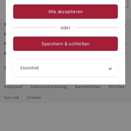
Anmelden
Alle akzeptieren
Service
oder
Weitere Angebote
Speichern & schließen
Portale
Kontaktinfo
© 2026 Eberhard Karls Universität Tübingen, Tübingen
Essentiell
Videos
Impressum
Datenschutzerklärung
Barrierefreiheit
RSS-Feed
Kurz-Link
Drucken
Impressum
Datenschutzerklärung