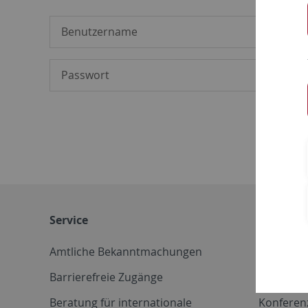
Service
Weitere 
Amtliche Bekanntmachungen
Betriebs
Barrierefreie Zugänge
CD-Vorla
Beratung für internationale
Konferen