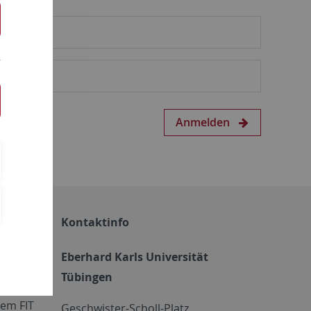
Anmelden
Kontaktinfo
Eberhard Karls Universität
Tübingen
em FIT
Geschwister-Scholl-Platz