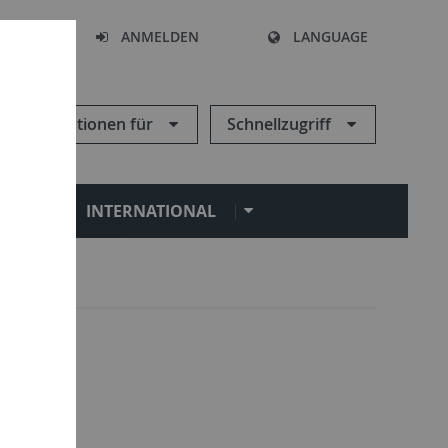
HEN
ANMELDEN
LANGUAGE
Informationen für
Schnellzugriff
N
INTERNATIONAL