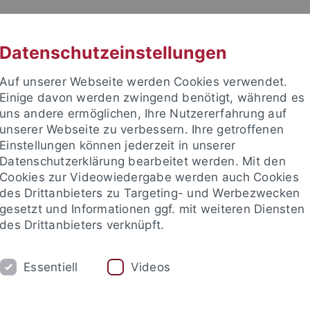
RACHE
UNI A-Z
KONTAKT
SUC
Datenschutzeinstellungen
Auf unserer Webseite werden Cookies verwendet.
Einige davon werden zwingend benötigt, während es
uns andere ermöglichen, Ihre Nutzererfahrung auf
unserer Webseite zu verbessern. Ihre getroffenen
TUDIUM
Einstellungen können jederzeit in unserer
FORSCHUNG
EINRICHTUNGE
Datenschutzerklärung bearbeitet werden. Mit den
Cookies zur Videowiedergabe werden auch Cookies
des Drittanbieters zu Targeting- und Werbezwecken
gesetzt und Informationen ggf. mit weiteren Diensten
des Drittanbieters verknüpft.
Essentiell
Videos
t an um sich anzumelden: