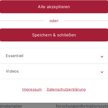
Alle akzeptieren
oder
Speichern & schließen
Essentiell
Videos
Angebote
Portale
zustand Netzwerk
ALMA
Impressum
Datenschutzerklärung
gen
Exchange Mail (OWA)
zmaterialien
Forschungsinformationssyst