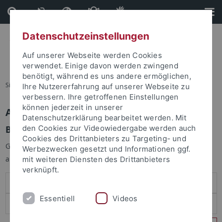
Direkt
Direkt
zum
zur
Inhalt
Fußleiste
Datenschutzeinstellungen
Auf unserer Webseite werden Cookies
verwendet. Einige davon werden zwingend
benötigt, während es uns andere ermöglichen,
Sie sind hier:
Startseite
Ihre Nutzererfahrung auf unserer Webseite zu
verbessern. Ihre getroffenen Einstellungen
können jederzeit in unserer
Anmelden
Datenschutzerklärung bearbeitet werden. Mit
Benutzeranmeldung
den Cookies zur Videowiedergabe werden auch
Cookies des Drittanbieters zu Targeting- und
Geben Sie Ihren Benutzernamen und Ihr Passwort an um sich
Werbezwecken gesetzt und Informationen ggf.
anzumelden:
mit weiteren Diensten des Drittanbieters
verknüpft.
Essentiell
Videos