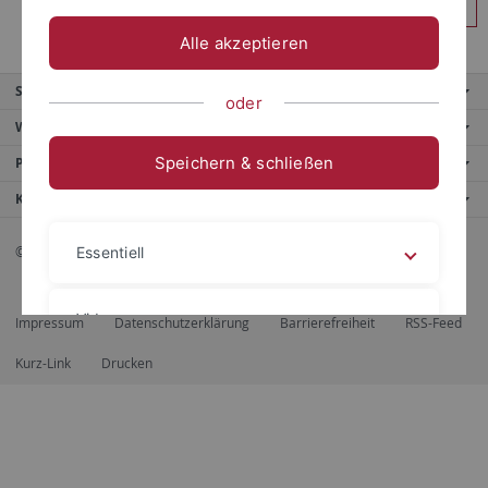
Anmelden
Alle akzeptieren
Service
oder
Weitere Angebote
Speichern & schließen
Portale
Kontaktinfo
© 2026 Eberhard Karls Universität Tübingen, Tübingen
Essentiell
Videos
Impressum
Datenschutzerklärung
Barrierefreiheit
RSS-Feed
Kurz-Link
Drucken
Impressum
Datenschutzerklärung