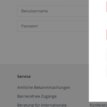
Service
Weitere 
Amtliche Bekanntmachungen
Betriebs
Barrierefreie Zugänge
CD-Vorla
Beratung für internationale
Konferen