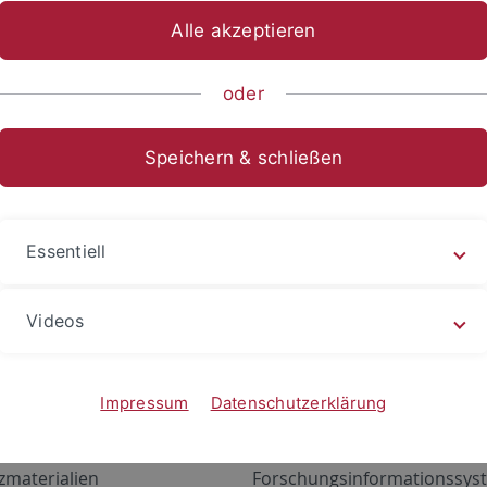
Alle akzeptieren
oder
Speichern & schließen
Essentiell
Videos
Angebote
Portale
zustand Netzwerk
ALMA
Impressum
Datenschutzerklärung
gen
Exchange Mail (OWA)
zmaterialien
Forschungsinformationssyst