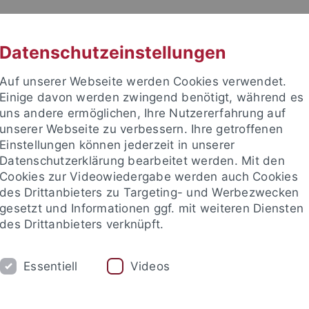
RACHE
UNI A-Z
KONTAKT
SUC
Datenschutzeinstellungen
Auf unserer Webseite werden Cookies verwendet.
Einige davon werden zwingend benötigt, während es
uns andere ermöglichen, Ihre Nutzererfahrung auf
unserer Webseite zu verbessern. Ihre getroffenen
TUDIUM
Einstellungen können jederzeit in unserer
FORSCHUNG
EINRICHTUNGE
Datenschutzerklärung bearbeitet werden. Mit den
Cookies zur Videowiedergabe werden auch Cookies
des Drittanbieters zu Targeting- und Werbezwecken
gesetzt und Informationen ggf. mit weiteren Diensten
des Drittanbieters verknüpft.
Essentiell
Videos
t an um sich anzumelden: