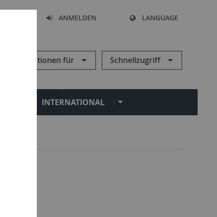
HEN
ANMELDEN
LANGUAGE
Informationen für
Schnellzugriff
N
INTERNATIONAL