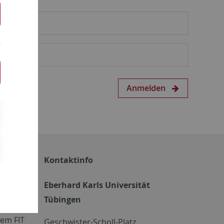
Anmelden
Kontaktinfo
Eberhard Karls Universität
Tübingen
em FIT
Geschwister-Scholl-Platz