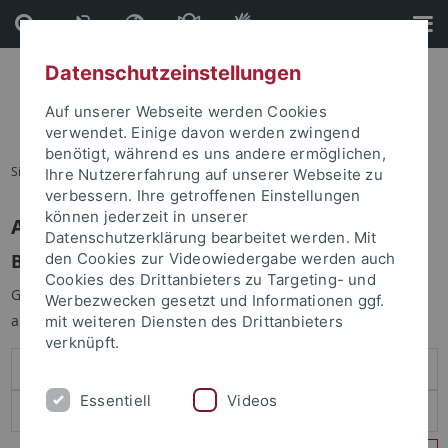
Direkt
Direkt
zum
zur
Inhalt
Fußleiste
Datenschutzeinstellungen
Auf unserer Webseite werden Cookies
verwendet. Einige davon werden zwingend
benötigt, während es uns andere ermöglichen,
Sie sind hier:
Startseite
Ihre Nutzererfahrung auf unserer Webseite zu
verbessern. Ihre getroffenen Einstellungen
können jederzeit in unserer
Anmelden
Datenschutzerklärung bearbeitet werden. Mit
Benutzeranmeldung
den Cookies zur Videowiedergabe werden auch
Cookies des Drittanbieters zu Targeting- und
Geben Sie Ihren Benutzernamen und Ihr Passwort an um sich
Werbezwecken gesetzt und Informationen ggf.
anzumelden:
mit weiteren Diensten des Drittanbieters
verknüpft.
Essentiell
Videos