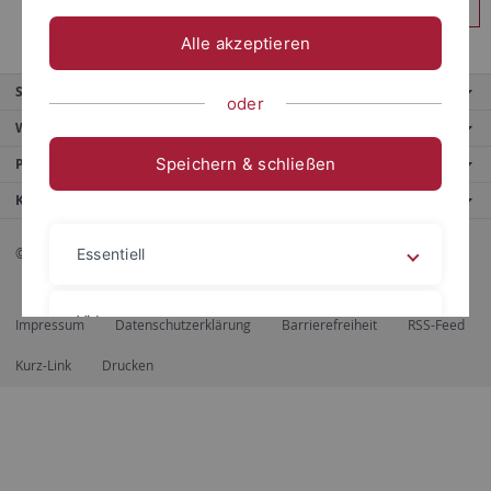
Anmelden
Alle akzeptieren
Service
oder
Weitere Angebote
Speichern & schließen
Portale
Kontaktinfo
© 2026 Eberhard Karls Universität Tübingen, Tübingen
Essentiell
Videos
Impressum
Datenschutzerklärung
Barrierefreiheit
RSS-Feed
Kurz-Link
Drucken
Impressum
Datenschutzerklärung