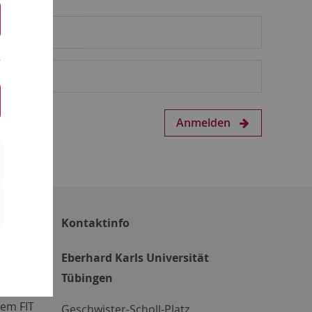
Anmelden
Kontaktinfo
Eberhard Karls Universität
Tübingen
em FIT
Geschwister-Scholl-Platz