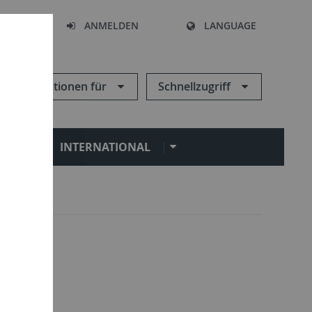
HEN
ANMELDEN
LANGUAGE
Informationen für
Schnellzugriff
N
INTERNATIONAL