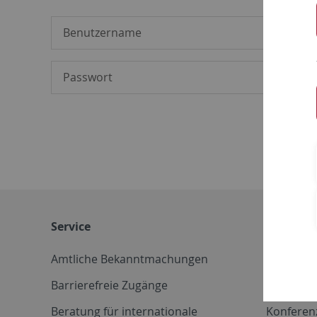
Service
Weitere 
Amtliche Bekanntmachungen
Betriebs
Barrierefreie Zugänge
CD-Vorla
Beratung für internationale
Konferen