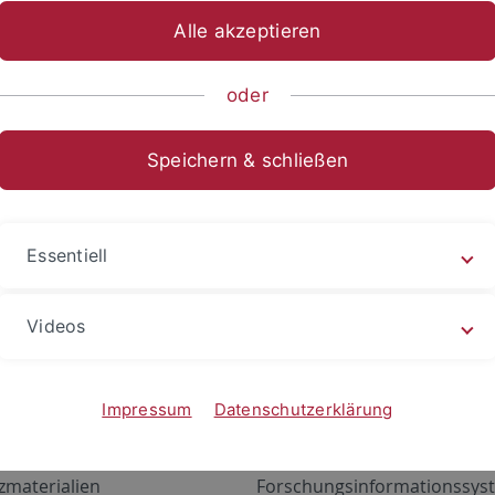
Alle akzeptieren
oder
Speichern & schließen
Essentiell
Videos
Angebote
Portale
zustand Netzwerk
ALMA
Impressum
Datenschutzerklärung
gen
Exchange Mail (OWA)
zmaterialien
Forschungsinformationssyst