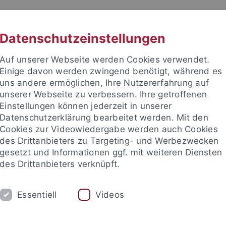
RACHE
UNI A-Z
KONTAKT
SUC
Datenschutzeinstellungen
Auf unserer Webseite werden Cookies verwendet.
Einige davon werden zwingend benötigt, während es
uns andere ermöglichen, Ihre Nutzererfahrung auf
unserer Webseite zu verbessern. Ihre getroffenen
TUDIUM
Einstellungen können jederzeit in unserer
FORSCHUNG
EINRICHTUNGE
Datenschutzerklärung bearbeitet werden. Mit den
Cookies zur Videowiedergabe werden auch Cookies
des Drittanbieters zu Targeting- und Werbezwecken
gesetzt und Informationen ggf. mit weiteren Diensten
des Drittanbieters verknüpft.
Essentiell
Videos
t an um sich anzumelden: