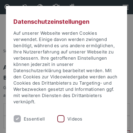
Direkt
Direkt
zum
zur
Inhalt
Fußleiste
Datenschutzeinstellungen
Auf unserer Webseite werden Cookies
verwendet. Einige davon werden zwingend
benötigt, während es uns andere ermöglichen,
Sie sind hier:
Startseite
Ihre Nutzererfahrung auf unserer Webseite zu
verbessern. Ihre getroffenen Einstellungen
können jederzeit in unserer
Anmelden
Datenschutzerklärung bearbeitet werden. Mit
Benutzeranmeldung
den Cookies zur Videowiedergabe werden auch
Cookies des Drittanbieters zu Targeting- und
Geben Sie Ihren Benutzernamen und Ihr Passwort an um sich
Werbezwecken gesetzt und Informationen ggf.
anzumelden:
mit weiteren Diensten des Drittanbieters
verknüpft.
Essentiell
Videos