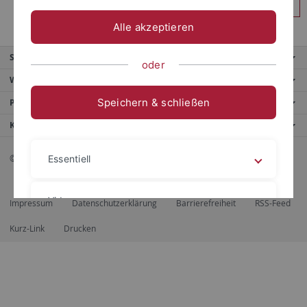
Anmelden
Alle akzeptieren
Service
oder
Weitere Angebote
Speichern & schließen
Portale
Kontaktinfo
© 2026 Eberhard Karls Universität Tübingen, Tübingen
Essentiell
Videos
Impressum
Datenschutzerklärung
Barrierefreiheit
RSS-Feed
Kurz-Link
Drucken
Impressum
Datenschutzerklärung