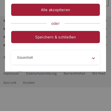
Anmelden
Alle akzeptieren
Service
oder
Weitere Angebote
Speichern & schließen
Portale
Kontaktinfo
© 2026 Eberhard Karls Universität Tübingen, Tübingen
Essentiell
Videos
Impressum
Datenschutzerklärung
Barrierefreiheit
RSS-Feed
Kurz-Link
Drucken
Impressum
Datenschutzerklärung