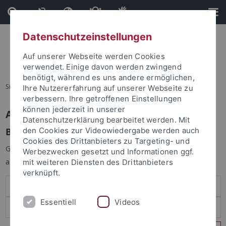
Direkt
Direkt
zum
zur
Inhalt
Fußleiste
Datenschutzeinstellungen
Auf unserer Webseite werden Cookies
verwendet. Einige davon werden zwingend
benötigt, während es uns andere ermöglichen,
Sie sind hier:
Startseite
Ihre Nutzererfahrung auf unserer Webseite zu
verbessern. Ihre getroffenen Einstellungen
können jederzeit in unserer
Anmelden
Datenschutzerklärung bearbeitet werden. Mit
Benutzeranmeldung
den Cookies zur Videowiedergabe werden auch
Cookies des Drittanbieters zu Targeting- und
Geben Sie Ihren Benutzernamen und Ihr Passwort an um sich
Werbezwecken gesetzt und Informationen ggf.
anzumelden:
mit weiteren Diensten des Drittanbieters
verknüpft.
Essentiell
Videos