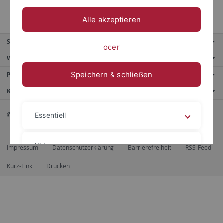
Anmelden
Alle akzeptieren
Service
oder
Weitere Angebote
Speichern & schließen
Portale
Kontaktinfo
© 2026 Eberhard Karls Universität Tübingen, Tübingen
Essentiell
Videos
Impressum
Datenschutzerklärung
Barrierefreiheit
RSS-Feed
Kurz-Link
Drucken
Impressum
Datenschutzerklärung