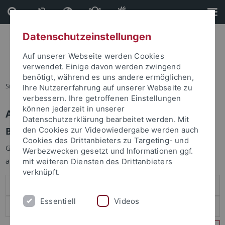
Direkt
Direkt
zum
zur
Inhalt
Fußleiste
Datenschutzeinstellungen
Auf unserer Webseite werden Cookies
verwendet. Einige davon werden zwingend
benötigt, während es uns andere ermöglichen,
Sie sind hier:
Startseite
Ihre Nutzererfahrung auf unserer Webseite zu
verbessern. Ihre getroffenen Einstellungen
können jederzeit in unserer
Anmelden
Datenschutzerklärung bearbeitet werden. Mit
Benutzeranmeldung
den Cookies zur Videowiedergabe werden auch
Cookies des Drittanbieters zu Targeting- und
Geben Sie Ihren Benutzernamen und Ihr Passwort an um sich
Werbezwecken gesetzt und Informationen ggf.
anzumelden:
mit weiteren Diensten des Drittanbieters
verknüpft.
Essentiell
Videos