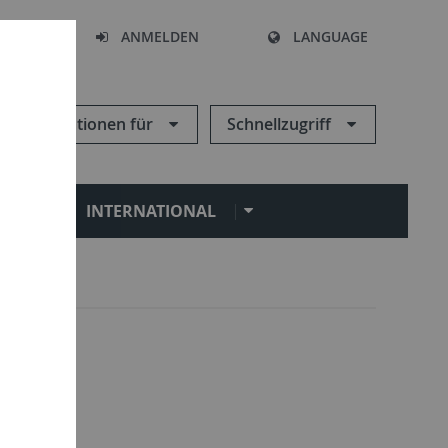
HEN
ANMELDEN
LANGUAGE
Informationen für
Schnellzugriff
N
INTERNATIONAL