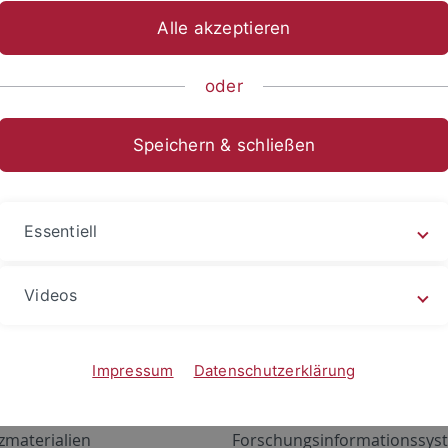
Alle akzeptieren
oder
Speichern & schließen
Essentiell
Videos
Angebote
Portale
zustand Netzwerk
ALMA
Impressum
Datenschutzerklärung
gen
Exchange Mail (OWA)
zmaterialien
Forschungsinformationssyst