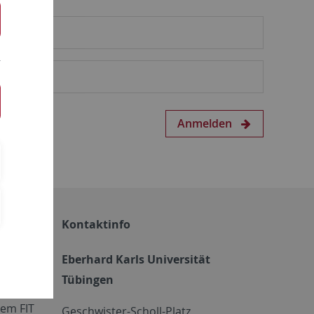
Anmelden
Kontaktinfo
Eberhard Karls Universität
Tübingen
em FIT
Geschwister-Scholl-Platz