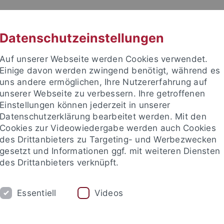
RACHE
UNI A-Z
KONTAKT
SUC
Datenschutzeinstellungen
Auf unserer Webseite werden Cookies verwendet.
Einige davon werden zwingend benötigt, während es
uns andere ermöglichen, Ihre Nutzererfahrung auf
unserer Webseite zu verbessern. Ihre getroffenen
TUDIUM
Einstellungen können jederzeit in unserer
FORSCHUNG
EINRICHTUNGE
Datenschutzerklärung bearbeitet werden. Mit den
Cookies zur Videowiedergabe werden auch Cookies
des Drittanbieters zu Targeting- und Werbezwecken
gesetzt und Informationen ggf. mit weiteren Diensten
des Drittanbieters verknüpft.
Essentiell
Videos
t an um sich anzumelden: