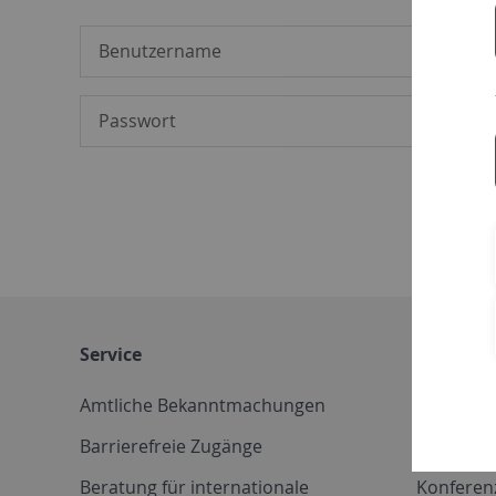
Service
Weitere 
Amtliche Bekanntmachungen
Betriebs
Barrierefreie Zugänge
CD-Vorla
Beratung für internationale
Konferen