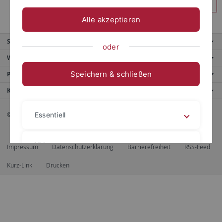
Anmelden
Alle akzeptieren
Service
oder
Weitere Angebote
Speichern & schließen
Portale
Kontaktinfo
© 2026 Eberhard Karls Universität Tübingen, Tübingen
Essentiell
Videos
Impressum
Datenschutzerklärung
Barrierefreiheit
RSS-Feed
Kurz-Link
Drucken
Impressum
Datenschutzerklärung