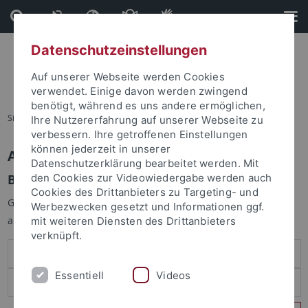
Direkt
Direkt
zum
zur
Inhalt
Fußleiste
Datenschutzeinstellungen
Auf unserer Webseite werden Cookies
verwendet. Einige davon werden zwingend
benötigt, während es uns andere ermöglichen,
Sie sind hier:
Startseite
Ihre Nutzererfahrung auf unserer Webseite zu
verbessern. Ihre getroffenen Einstellungen
können jederzeit in unserer
Anmelden
Datenschutzerklärung bearbeitet werden. Mit
Benutzeranmeldung
den Cookies zur Videowiedergabe werden auch
Cookies des Drittanbieters zu Targeting- und
Geben Sie Ihren Benutzernamen und Ihr Passwort an um sich
Werbezwecken gesetzt und Informationen ggf.
anzumelden:
mit weiteren Diensten des Drittanbieters
verknüpft.
Essentiell
Videos