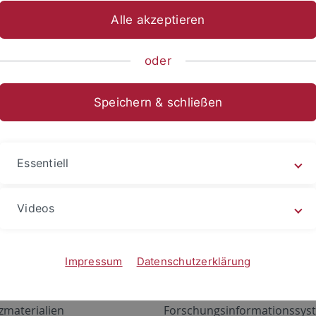
Alle akzeptieren
oder
Speichern & schließen
Essentiell
Videos
Angebote
Portale
zustand Netzwerk
ALMA
Impressum
Datenschutzerklärung
gen
Exchange Mail (OWA)
zmaterialien
Forschungsinformationssyst