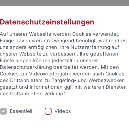
RACHE
UNI A-Z
KONTAKT
SUC
Datenschutzeinstellungen
Auf unserer Webseite werden Cookies verwendet.
Einige davon werden zwingend benötigt, während es
uns andere ermöglichen, Ihre Nutzererfahrung auf
unserer Webseite zu verbessern. Ihre getroffenen
TUDIUM
Einstellungen können jederzeit in unserer
FORSCHUNG
EINRICHTUNGE
Datenschutzerklärung bearbeitet werden. Mit den
Cookies zur Videowiedergabe werden auch Cookies
des Drittanbieters zu Targeting- und Werbezwecken
gesetzt und Informationen ggf. mit weiteren Diensten
des Drittanbieters verknüpft.
Essentiell
Videos
t an um sich anzumelden: