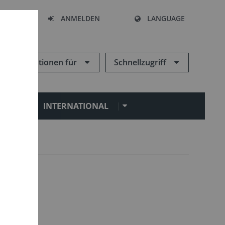
HEN
ANMELDEN
LANGUAGE
Informationen für
Schnellzugriff
N
INTERNATIONAL