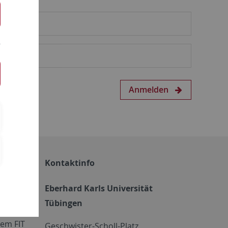
Anmelden
Kontaktinfo
Eberhard Karls Universität
Tübingen
em FIT
Geschwister-Scholl-Platz