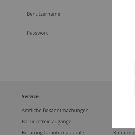
Service
Weitere 
Amtliche Bekanntmachungen
Betriebs
Barrierefreie Zugänge
CD-Vorla
Beratung für internationale
Konferen