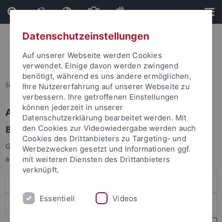
Direkt
Direkt
zum
zur
Inhalt
Fußleiste
Datenschutzeinstellungen
Auf unserer Webseite werden Cookies
verwendet. Einige davon werden zwingend
benötigt, während es uns andere ermöglichen,
Sie sind hier:
Startseite
Ihre Nutzererfahrung auf unserer Webseite zu
verbessern. Ihre getroffenen Einstellungen
können jederzeit in unserer
Anmelden
Datenschutzerklärung bearbeitet werden. Mit
Benutzeranmeldung
den Cookies zur Videowiedergabe werden auch
Cookies des Drittanbieters zu Targeting- und
Geben Sie Ihren Benutzernamen und Ihr Passwort an um sich
Werbezwecken gesetzt und Informationen ggf.
anzumelden:
mit weiteren Diensten des Drittanbieters
verknüpft.
Essentiell
Videos