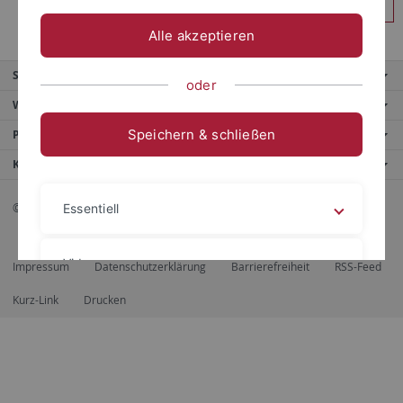
Anmelden
Alle akzeptieren
Service
oder
Weitere Angebote
Speichern & schließen
Portale
Kontaktinfo
© 2026 Eberhard Karls Universität Tübingen, Tübingen
Essentiell
Videos
Impressum
Datenschutzerklärung
Barrierefreiheit
RSS-Feed
Kurz-Link
Drucken
Impressum
Datenschutzerklärung